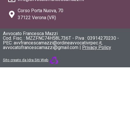
Corso Porta Nuova, 70
37122 Verona (VR)
Avvocato Francesca Mazzi
Cod. Fisc. : MZZFNC74H58L736T - P.iva : 03914270230 -
PEC: avvfrancescamazzi@ordineavvocativrpec.it,
avvocatofrancescamazzi@gmail.com |
Privacy Policy
Sito creato da Idra Siti Web